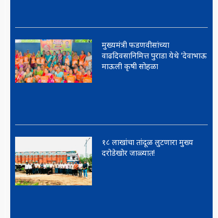
मुख्यमंत्री फडणवीसांच्या
वाढदिवसानिमित्त पुराडा येथे ‘देवाभाऊ
माऊली कृषी सोहळा
१८ लाखांचा तांदूळ लुटणारा मुख्य
दरोडेखोर जाळ्यात!