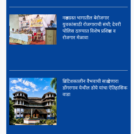
नक्षलग्रस्त भागातील बेरोजगार
युवकांसाठी रोजगाराची संधी; देवरी
पोलिस ठाण्यात विशेष प्रशिक्षण व
रोजगार मेळावा
ब्रिटिशकालीन वैभवाची साक्ष देणारा
डोंगरगाव येथील डोये यांचा ऐतिहासिक
वाडा