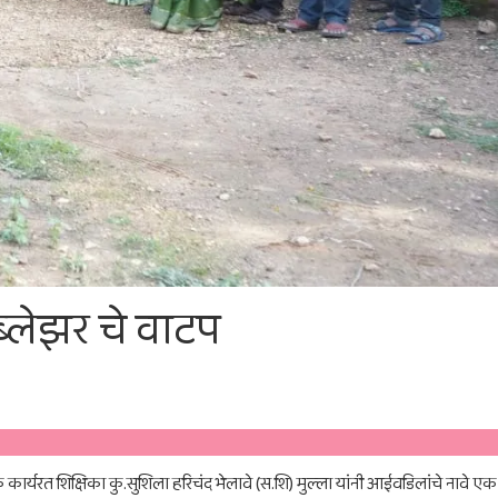
ब्लेझर चे वाटप
क कार्यरत शिक्षिका कु.सुशिला हरिचंद भेलावे (स.शि) मुल्ला यांनी आईवडिलांचे नावे एक