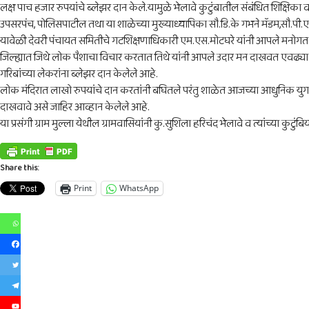
लक्ष पाच हजार रुपयांचे ब्लेझर दान केले.यामुळे भेलावे कुटुंबातील संबंधित शिक्षिक
उपसरपंच, पोलिसपाटील तथा या शाळेच्या मुख्याध्यापिका सौ.डि.के गभने मॅडम,सौ.पी.एन.क
यावेळी देवरी पंचायत समितीचे गटशिक्षणाधिकारी एम.एस.मोटघरे यांनी आपले मनोगत व्यक्त 
जिल्ह्यात जिथे लोक पैशाचा विचार करतात तिथे यांनी आपले उदार मन दाखवत एवढ्या मोठ
गरिबांच्या लेकरांना ब्लेझर दान केलेले आहे.
लोक मंदिरात लाखो रुपयांचे दान करतांनी बघितले परंतु शाळेत आजच्या आधुनिक युगा
दाखवावे असे जाहिर आव्हान केलेले आहे.
या प्रसंगी ग्राम मुल्ला येथील ग्रामवासियांनी कु.सुशिला हरिचंद भेलावे व त्यांच्या कुटुं
Share this:
Print
WhatsApp