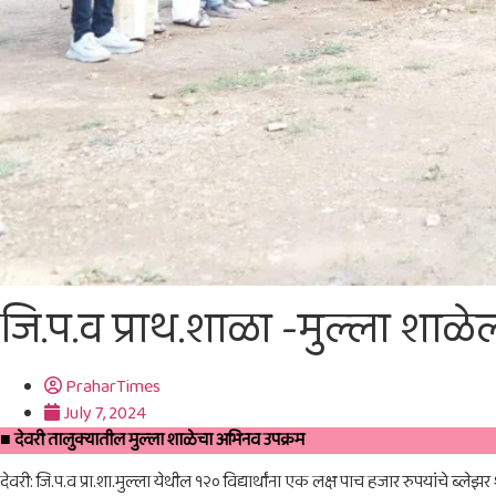
जि.प.व प्राथ.शाळा -मुल्ला शाळ
PraharTimes
July 7, 2024
■ देवरी तालुक्यातील मुल्ला शाळेचा अभिनव उपक्रम
देवरी: जि.प.व प्रा.शा.मुल्ला येथील १२० विद्यार्थांना एक लक्ष पाच हजार रुपयांचे ब्