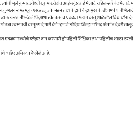
ा व, त्यांची मुले कुमार.ओश्वीन,कुमार.वेदांत आई-सुंदरबाई भेलावे, वडिल-हरिचंद भेला
ुंभलकर मॅडम,कु.एस.डब्लू उके मॅडम तथा केंद्राचे केंद्रप्रमुख के.बी.गभने यांनी भेला
करतांनी म्हंटले कि,अशा होतकरू व एवढ्या महाग वस्तू शाळेतील विद्यार्थांना देणे ही प
्या स्वरूपाची वस्तूरूप देणारी देणे म्हणजे गोंदिया जिल्हा परिषद अंतर्गत देवरी ता
त एवढ्या रकमेचे ब्लेझर दान करणारी ही पहिली शिक्षिका तथा पहिलीच शाळा ठरली यां
बियांचे जाहिर अभिनंदन केलेले आहे.