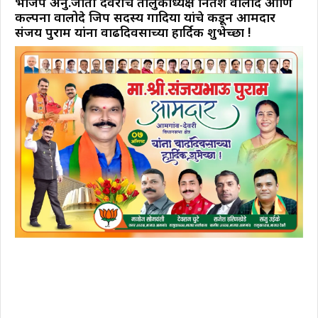
भाजप अनु.जाती देवरीचे तालुकाध्यक्ष नितेश वालोदे आणि
कल्पना वालोदे जिप सदस्य गोंदिया यांचे कडून आमदार
संजय पुराम यांना वाढदिवसाच्या हार्दिक शुभेच्छा !