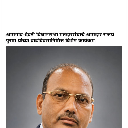
आमगाव-देवरी विधानसभा मतदारसंघाचे आमदार संजय
पुराम यांच्या वाढदिवसानिमित्त विशेष कार्यक्रम