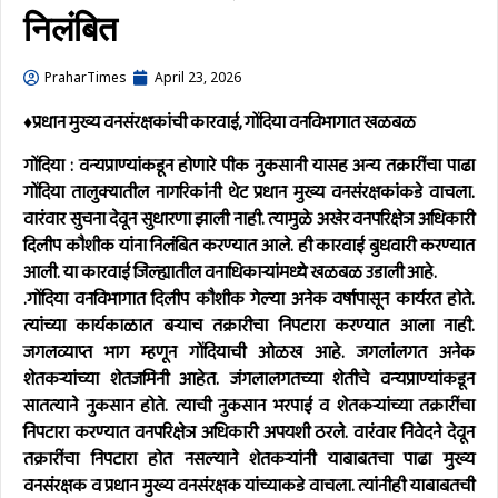
निलंबित
PraharTimes
April 23, 2026
♦️प्रधान मुख्य वनसंरक्षकांची कारवाई, गोंदिया वनविभागात खळबळ
गोंदिया
: वन्यप्राण्यांकडून होणारे पीक नुकसानी यासह अन्य तक्रारींचा पाढा
गोंदिया तालुक्यातील नागरिकांनी थेट प्रधान मुख्य वनसंरक्षकांकडे वाचला.
वारंवार सुचना देवून सुधारणा झाली नाही. त्यामुळे अखेर वनपरिक्षेञ अधिकारी
दिलीप कौशीक यांना निलंबित करण्यात आले. ही कारवाई बुधवारी करण्यात
आली. या कारवाई जिल्ह्यातील वनाधिकाऱ्यांमध्ये खळबळ उडाली आहे.
.गोंदिया वनविभागात दिलीप कौशीक गेल्या अनेक वर्षापासून कार्यरत होते.
त्यांच्या कार्यकाळात बऱ्याच तक्रारीचा निपटारा करण्यात आला नाही.
जगलव्याप्त भाग म्हणून गोंदियाची ओळख आहे. जगलांलगत अनेक
शेतकऱ्यांच्या शेतजमिनी आहेत. जंगलालगतच्या शेतीचे वन्यप्राण्यांकडून
सातत्याने नुकसान होते. त्याची नुकसान भरपाई व शेतकऱ्यांच्या तक्रारींचा
निपटारा करण्यात वनपरिक्षेञ अधिकारी अपयशी ठरले. वारंवार निवेदने देवून
तक्रारींचा निपटारा होत नसल्याने शेतकऱ्यांनी याबाबतचा पाढा मुख्य
वनसंरक्षक व प्रधान मुख्य वनसंरक्षक यांच्याकडे वाचला. त्यांनीही याबाबतची