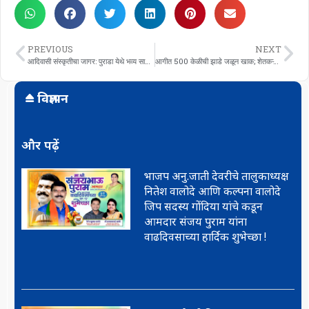
PREVIOUS
NEXT
आदिवासी संस्कृतीचा जागर: पुराडा येथे भव्य सामूहिक विवाह सोहळ्याचे आयोजन
आगीत 500 केळीची झाडे जळून खाक; शेतकऱ्याचे मोठे नुकसान
विज्ञापन
और पढ़ें
भाजप अनु.जाती देवरीचे तालुकाध्यक्ष
नितेश वालोदे आणि कल्पना वालोदे
जिप सदस्य गोंदिया यांचे कडून
आमदार संजय पुराम यांना
वाढदिवसाच्या हार्दिक शुभेच्छा !