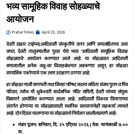
भव्य सामूहिक विवाह सोहळ्याचे
आयोजन
PraharTimes
April 23, 2026
देवरी (प्रहार टाईम्स):
आदिवासी संस्कृतीचे जतन आणि समाजहिताचा वसा
जपत, देवरी तालुक्यातील
पुरडा
येथे भव्य
‘आदिवासी सामूहिक विवाह
सोहळ्याचे’
आयोजन करण्यात आले आहे. या सोहळ्यात आदिवासी
समाजातील अनेक वधू-वर विवाहबंधनात अडकणार असून, हा सोहळा
सामाजिक एकोप्याचे एक उत्तम उदाहरण ठरणार आहे.
हा सोहळा माजी सभापती तथा जिल्हा परिषद सदस्य
सविता संजय पुराम
व मित्र
परिवार, तसेच
माँ धुकेश्वरी सार्वजनिक मंदिर समिती, देवरी
यांच्या संयुक्त
विद्यमाने आयोजित करण्यात आला आहे. आदिवासी विकास विभागाच्या
अंतर्गत होणाऱ्या या सोहळ्यासाठी स्थानिक प्रशासनाचेही सहकार्य लाभले
आहे. दोन दिवस चालणाऱ्या या सोहळ्याचे नियोजन खालीलप्रमाणे आहे:
मंडप पूजन:
शनिवार, दि. २५ एप्रिल २०२६ | वेळ: सायंकाळी ७.००
वा.