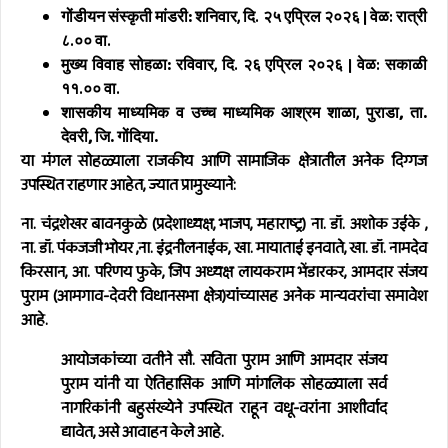
गोंडीयन संस्कृती मांडरी:
शनिवार, दि. २५ एप्रिल २०२६ | वेळ: रात्री
८.०० वा.
मुख्य विवाह सोहळा:
रविवार, दि. २६ एप्रिल २०२६ | वेळ: सकाळी
११.०० वा.
शासकीय माध्यमिक व उच्च माध्यमिक आश्रम शाळा,
पुराडा, ता.
देवरी, जि. गोंदिया.
या मंगल सोहळ्याला राजकीय आणि सामाजिक क्षेत्रातील अनेक दिग्गज
उपस्थित राहणार आहेत, ज्यात प्रामुख्याने:
ना. चंद्रशेखर बावनकुळे
(प्रदेशाध्यक्ष, भाजप, महाराष्ट्र)
ना. डॉ. अशोक उईके
,
ना. डॉ. पंकजजी भोयर
,ना. इंद्रनीलनाईक
, खा. मायाताई इनवाते, खा. डॉ. नामदेव
किरसान, आ. परिणय फुके, जिप अध्यक्ष लायकराम भेंडारकर,
आमदार संजय
पुराम
(आमगाव-देवरी विधानसभा क्षेत्र)यांच्यासह अनेक मान्यवरांचा समावेश
आहे.
आयोजकांच्या वतीने सौ. सविता पुराम आणि आमदार संजय
पुराम यांनी या ऐतिहासिक आणि मांगलिक सोहळ्याला सर्व
नागरिकांनी बहुसंख्येने उपस्थित राहून वधू-वरांना आशीर्वाद
द्यावेत, असे आवाहन केले आहे.