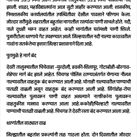
गोरेगाव 59.5 मिमी आणि आमगाव तालुक्यात 53.2 मिमी पावसाची नोंद
झाली.
शाळा, महाविद्यालयांना आज सुटी जाहीर करण्यात आली. शासकीय,
निमशासकीय कार्यालयांतील उपस्थितीवर देखील पावसाने परिणाम केला.
जोरदार सरींमुळे शहरातील बहुतांश भागातील रस्त्यांवर पाणी साचले होते. नदी,
नाले दुथडी भरून वाहत आहेत. काही भागांतील घरांमध्ये पाणी शिरले.
पुजारीटोला धरणाचे गेट उघडण्यात आले. जिल्हयातील नदी नाल्या काठावरील
गावांना सतर्कतेचा इशारा जिल्हा प्रशासनाने दिला आहे.
पुरामुळे हे मार्ग बंद
देवरी तालुक्यातील चिचेवाडा -मुरदोली, डवकी-शिलापूर, गोटाबोडी-बोरगाव-
शेडेपार मार्ग बंद झाले आहेत. चिचगड पोलिस ठाण्याअंतर्गत येणार्‍या नीलज
नाल्यावरील वाहतूक बंद करण्यात आली आहे. घोनाडी नाल्यावरील पाण्याची
पातळी वाढली असून वाहतूक बंद करण्यात आली आहे. सिंगांडोह-रोपा
नाल्यावरील पुलावरून पाणी वाहत असल्याने नागरिकांना पुलावरून
वाहतुकीस मज्जाव करण्यात आला आहे.ककोडी/चिल्हाटी नाल्यावरील
पाण्याची पातळी वाढली आहे. चिचगड ते देवरी रस्ता बंद करण्यात आला आहे.
धरणांतील साठ्यात वाढ
जिल्ह्यातील बहुतांश प्रकल्पांनी तळ गाठला होता. दोन दिवसातील जोरदार