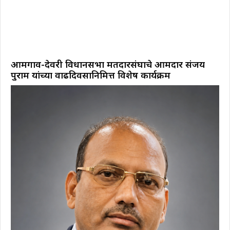
आमगाव-देवरी विधानसभा मतदारसंघाचे आमदार संजय
पुराम यांच्या वाढदिवसानिमित्त विशेष कार्यक्रम