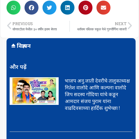
PREVIOUS
NEXT
सोनारटोला येथील ३० वर्षीय इसम बेपत्ता
ब्लॉसम पब्लिक स्कूल येथे गुरुपौर्णिमा साजरी
विज्ञापन
और पढ़ें
भाजप अनु.जाती देवरीचे तालुकाध्यक्ष
नितेश वालोदे आणि कल्पना वालोदे
जिप सदस्य गोंदिया यांचे कडून
आमदार संजय पुराम यांना
वाढदिवसाच्या हार्दिक शुभेच्छा !