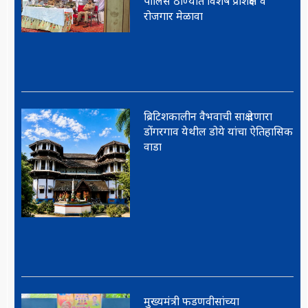
पोलिस ठाण्यात विशेष प्रशिक्षण व
रोजगार मेळावा
ब्रिटिशकालीन वैभवाची साक्ष देणारा
डोंगरगाव येथील डोये यांचा ऐतिहासिक
वाडा
मुख्यमंत्री फडणवीसांच्या