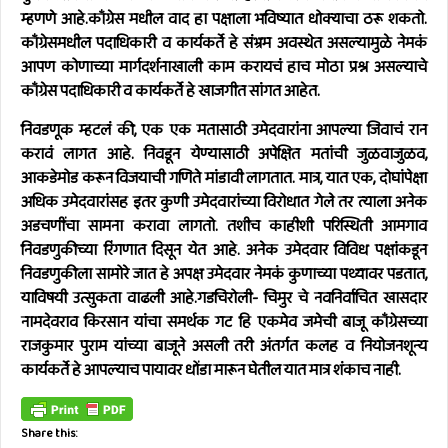
म्हणणे आहे.काँग्रेस मधील वाद हा पक्षाला भविष्यात धोक्याचा ठरू शकतो.
काँग्रेसमधील पदाधिकारी व कार्यकर्ते हे संभ्रम अवस्थेत असल्यामुळे नेमकं
आपण कोणाच्या मार्गदर्शनाखाली काम करायचं हाच मोठा प्रश्न असल्याचे
काँग्रेस पदाधिकारी व कार्यकर्ते हे खाजगीत सांगत आहेत.
निवडणूक म्हटलं की, एक एक मतासाठी उमेदवारांना आपल्या जिवाचं रान
करावं लागत आहे. निवडून येण्यासाठी अपेक्षित मतांची जुळवाजुळव,
आकडेमोड करून विजयाची गणिते मांडावी लागतात. मात्र, यात एक, दोघांपेक्षा
अधिक उमेदवारांसह इतर कुणी उमेदवारांच्या विरोधात गेले तर त्याला अनेक
अडचणींचा सामना करावा लागतो. तशीच काहीशी परिस्थिती आमगाव
निवडणुकीच्या रिंगणात दिसून येत आहे. अनेक उमेदवार विविध पक्षांकडून
निवडणुकीला सामोरे जात हे अपक्ष उमेदवार नेमकं कुणाच्या पथ्यावर पडतात,
याविषयी उत्सुकता वाढली आहे.गडचिरोली- चिमुर चे नवनिर्वाचित खासदार
नामदेवराव किरसान यांचा समर्थक गट हि एकमेव जमेची बाजू काँग्रेसच्या
राजकुमार पुराम यांच्या बाजूने असली तरी अंतर्गत कलह व नियोजनशून्य
कार्यकर्ते हे आपल्याच पायावर धोंडा मारून घेतील यात मात्र शंकाच नाही.
Share this: