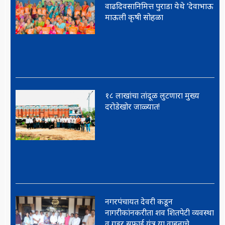
वाढदिवसानिमित्त पुराडा येथे ‘देवाभाऊ
माऊली कृषी सोहळा
१८ लाखांचा तांदूळ लुटणारा मुख्य
दरोडेखोर जाळ्यात!
नगरपंचायत देवरी कडून
नागरीकांनकरीता शव शितपेटी व्यवस्था
व गडर सफाई यंत्र या वाहनाचे