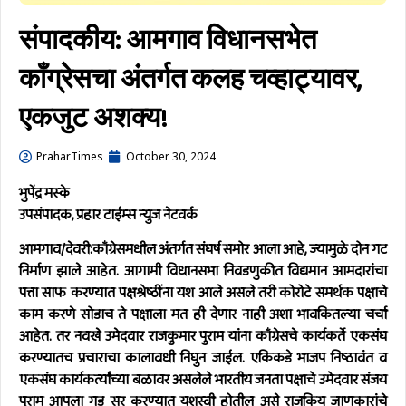
संपादकीय: आमगाव विधानसभेत
काँग्रेसचा अंतर्गत कलह चव्हाट्यावर,
एकजुट अशक्य!
PraharTimes
October 30, 2024
भुपेंद्र
मस्के
उपसंपादक, प्रहार टाईम्स
न्युज नेटवर्क
आमगाव/देवरी:
काँग्रेसमधील अंतर्गत संघर्ष समोर आला आहे, ज्यामुळे दोन गट
निर्माण झाले आहेत. आगामी विधानसभा निवडणुकीत विद्यमान आमदारांचा
पत्ता साफ करण्यात पक्षश्रेष्ठींना यश आले असले तरी कोरोटे समर्थक पक्षाचे
काम करणे सोडाच ते पक्षाला मत ही देणार नाही अशा भावकितल्या चर्चा
आहेत. तर नवखे उमेदवार राजकुमार पुराम यांना काँग्रेसचे कार्यकर्ते एकसंघ
करण्यातच प्रचाराचा कालावधी निघुन जाईल. एकिकडे भाजप निष्ठावंत व
एकसंघ कार्यकर्त्यांच्या बळावर असलेले भारतीय जनता पक्षाचे उमेदवार संजय
पुराम आपला गड सर करण्यात यशस्वी होतील असे राजकिय जाणकारांचे