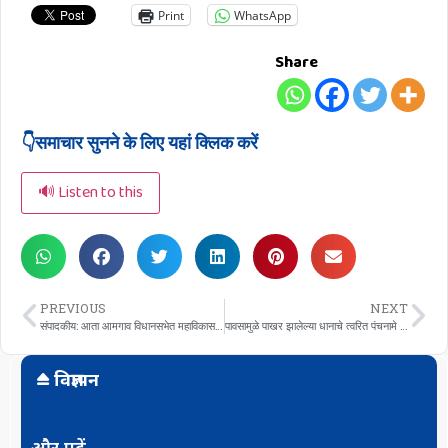
Print
WhatsApp
Share
👇समाचार सुनने के लिए यहां क्लिक करें
🔊 Listen to this
PREVIOUS
NEXT
संपादकीय: आता आमगाव विधानसभेत महाविकास आघाडीची कसोटी ; उमेदवारांचा हलबी समाजाच्या मतांवर डोळा
पावसामुळे पाखर झालेल्या धानाचे त्वरित पंचनामे करा: अध्यक्षा तितराम
विज्ञापन
और पढ़ें