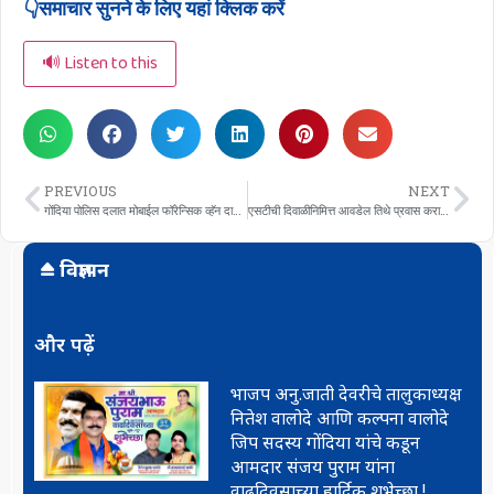
👇समाचार सुनने के लिए यहां क्लिक करें
🔊 Listen to this
PREVIOUS
NEXT
गोंदिया पोलिस दलात मोबाईल फॉरेन्सिक व्हॅन दाखल
एसटीची दिवाळीनिमित्त आवडेल तिथे प्रवास कराची ऑफर
विज्ञापन
और पढ़ें
भाजप अनु.जाती देवरीचे तालुकाध्यक्ष
नितेश वालोदे आणि कल्पना वालोदे
जिप सदस्य गोंदिया यांचे कडून
आमदार संजय पुराम यांना
वाढदिवसाच्या हार्दिक शुभेच्छा !