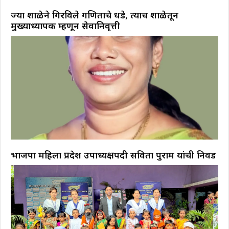
ज्या शाळेने गिरविले गणिताचे धडे, त्याच शाळेतून
मुख्याध्यापक म्हणून सेवानिवृत्ती
भाजपा महिला प्रदेश उपाध्यक्षपदी सविता पुराम यांची निवड