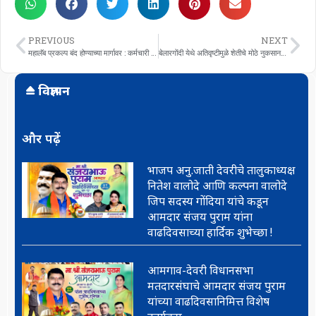
PREVIOUS
NEXT
महालॅब प्रकल्प बंद होण्याच्या मार्गावर : कर्मचारी चिंतेत
बेलारगोंदी येथे अतिवृष्टीमुळे शेतीचे मोठे नुकसान ; आमदार संजय पुराम यांची पाहणी
विज्ञापन
और पढ़ें
भाजप अनु.जाती देवरीचे तालुकाध्यक्ष
नितेश वालोदे आणि कल्पना वालोदे
जिप सदस्य गोंदिया यांचे कडून
आमदार संजय पुराम यांना
वाढदिवसाच्या हार्दिक शुभेच्छा !
आमगाव-देवरी विधानसभा
मतदारसंघाचे आमदार संजय पुराम
यांच्या वाढदिवसानिमित्त विशेष