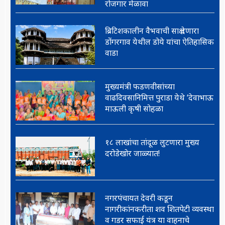
रोजगार मेळावा
ब्रिटिशकालीन वैभवाची साक्ष देणारा
डोंगरगाव येथील डोये यांचा ऐतिहासिक
वाडा
मुख्यमंत्री फडणवीसांच्या
वाढदिवसानिमित्त पुराडा येथे ‘देवाभाऊ
माऊली कृषी सोहळा
१८ लाखांचा तांदूळ लुटणारा मुख्य
दरोडेखोर जाळ्यात!
नगरपंचायत देवरी कडून
नागरीकांनकरीता शव शितपेटी व्यवस्था
व गडर सफाई यंत्र या वाहनाचे