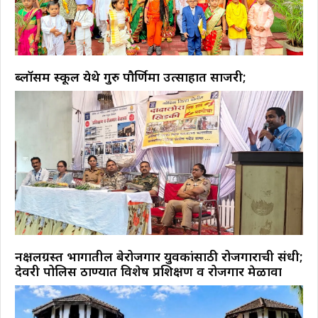
ब्लॉसम स्कूल येथे गुरु पौर्णिमा उत्साहात साजरी;
नक्षलग्रस्त भागातील बेरोजगार युवकांसाठी रोजगाराची संधी;
देवरी पोलिस ठाण्यात विशेष प्रशिक्षण व रोजगार मेळावा