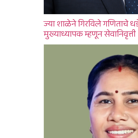
ज्या शाळेने गिरविले गणिताचे धड
मुख्याध्यापक म्हणून सेवानिवृत्ती