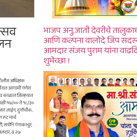
त्सव
भाजप अनु.जाती देवरीचे तालुकाध्
आणि कल्पना वालोदे जिप सदस्य 
चलन
आमदार संजय पुराम यांना वाढदि
शुभेच्छा !
र पोलीस अधिक्षक
दर्शनात आगामी गणेश
त्सव काळात जिल्हयात
ाळी १७/०० ते १८/३०
जार लाईन, दुर्गाचौक,
रुट मार्च
ी, सपोनि गंगाकाचुर,
ंमलदार, व २७