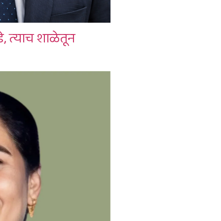
े, त्याच शाळेतून