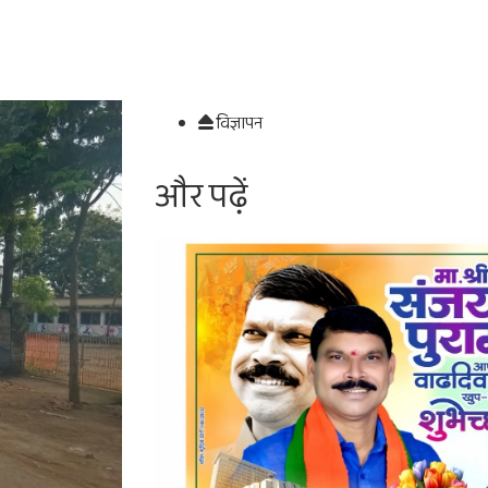
विज्ञापन
और पढ़ें