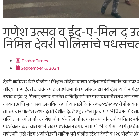
गणेश उत्सव व ईद-ए-मिलाद उ
निमित्त देवरी पोलिसांचे पथसं
PraharTimes
September 6, 2024
देवरी ◼️गोरख भांमरे पोलीस अधिक्षक गोंदिया यांच्या आदेशान्वये नित्यानंद झा अप
गोंदिया कॅम्प देवरी व विवेक पाटील उपविभागीय पोलीस अधिकारी देवरी यांचे मार्ग
उत्सव व ईद-ए-मिलाद उत्सव शांततेत व निर्वीघ्नपणे पार पाडण्यासाठी तसेच सण उ
कायदा आणि सुव्यवस्था अबाधित रहावी यासाठी दिनांक ०५/०९/२०२४ रोजी सांयंक
वा. दरम्यान पोलीस स्टेशन देवरी येथील देवरी शहरातील मुख्य मार्गाने चिचगड रोड बा
मस्जित कारगील चौक, गणेश चौक, पंचशिल चौक, मसक-या चौक, बौध्द विहार पर्यंत 
पथसंचलन करण्यात आले. सदर पथसंचलन दरम्यान मा. पो. नि. डांगे सा. ठाणेदार देवर
मपोउपनि. मुळे मँडम श्रेणी पोउपनि मानिक पुरी पोलीस स्टेशन देवरी व १२६ पोलीस अ