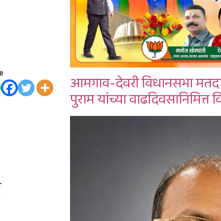
e
आमगाव-देवरी विधानसभा मतदा
पुराम यांच्या वाढदिवसानिमित्त व
ं