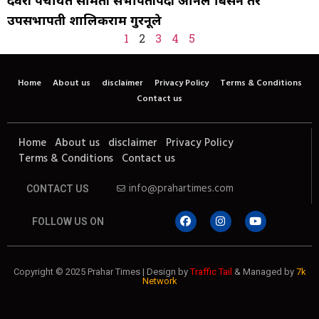
उपसभापती शालिकराम गुरनूले
1
2
3
4
5
Home
About us
disclaimer
Privacy Policy
Terms & Conditions
Contact us
Home
About us
disclaimer
Privacy Policy
Terms & Conditions
Contact us
info@prahartimes.com
CONTACT US
FOLLOW US ON
Copyright © 2025 Prahar Times | Design by
Traffic Tail
& Managed by
7k
Network